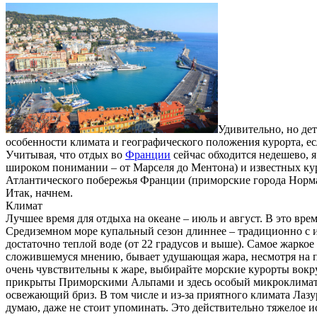
Удивительно, но де
особенности климата и географического положения курорта, ес
Учитывая, что отдых во
Франции
сейчас обходится недешево, 
широком понимании – от Марселя до Ментона) и известных кур
Атлантического побережья Франции (приморские города Норма
Итак, начнем.
Климат
Лучшее время для отдыха на океане – июль и август. В это вре
Средиземном море купальный сезон длиннее – традиционно с ию
достаточно теплой воде (от 22 градусов и выше). Самое жарко
сложившемуся мнению, бывает удушающая жара, несмотря на по
очень чувствительны к жаре, выбирайте морские курорты вокр
прикрыты Приморскими Альпами и здесь особый микроклимат, 
освежающий бриз. В том числе и из-за приятного климата Лаз
думаю, даже не стоит упоминать. Это действительно тяжелое и