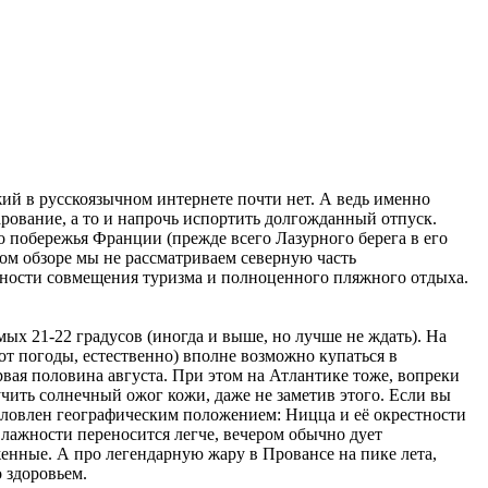
ий в русскоязычном интернете почти нет. А ведь именно
арование, а то и напрочь испортить долгожданный отпуск.
о побережья Франции (прежде всего Лазурного берега в его
ом обзоре мы не рассматриваем северную часть
жности совмещения туризма и полноценного пляжного отдыха.
мых 21-22 градусов (иногда и выше, но лучше не ждать). На
от погоды, естественно) вполне возможно купаться в
рвая половина августа. При этом на Атлантике тоже, вопреки
чить солнечный ожог кожи, даже не заметив этого. Если вы
словлен географическим положением: Ницца и её окрестности
лажности переносится легче, вечером обычно дует
енные. А про легендарную жару в Провансе на пике лета,
 здоровьем.