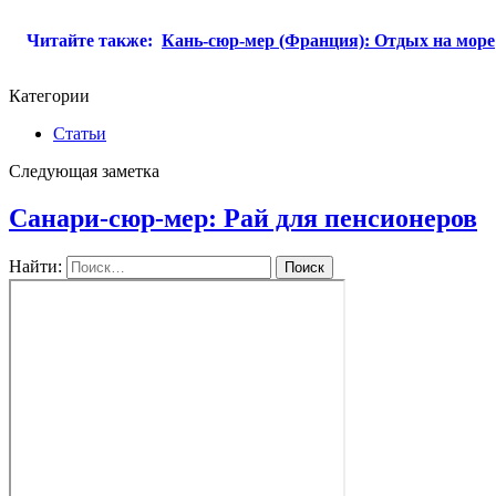
Читайте также:
Кань-сюр-мер (Франция): Отдых на море
Категории
Статьи
Следующая заметка
Санари-сюр-мер: Рай для пенсионеров
Найти: