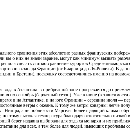
тального сравнения этих абсолютно разных французских побереж
ли вы о них не знали заранее, могут как минимум вызвать разоч
я решила сделать статью-сравнение курортов Средиземноморског
ортов юго-запада Франции (от Биаррица до Ля-Рошели). В данн
ндии и Бретани), поскольку сосредоточились именно на возмо
мя вода в Атлантике в прибрежной зоне прогревается до приемле
ня по сентябрь (бархатный сезон). Уже в июне (в зависимости 
е время и на Атлантике, и на юге Франции – середина июля — пе
стоянные ветры с океана. К тому же ветры коварны: легче полу
уг Ниццы, а не поблизости Марселя. Более щадящий климат обу
поэтому высокая температура благодаря относительно низкой в
урный берег издавна выбирали для отдыха монархи и их приближ
спытание для всех, а тем более для людей, имеющих проблемы со